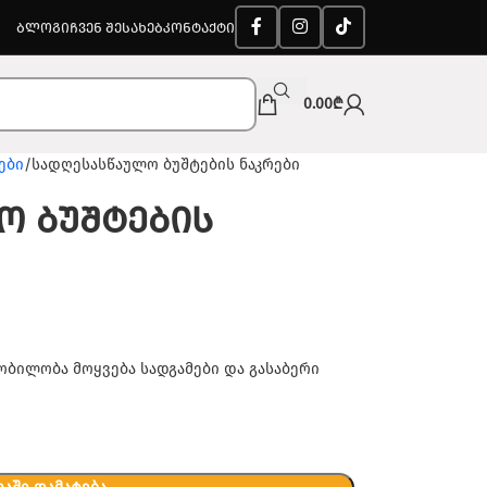
ᲑᲚᲝᲒᲘ
ᲩᲕᲔᲜ ᲨᲔᲡᲐᲮᲔᲑ
ᲙᲝᲜᲢᲐᲥᲢᲘ
0.00
₾
ები
სადღესასწაულო ბუშტების ნაკრები
ო ბუშტების
ყობილობა მოყვება სადგამები და გასაბერი