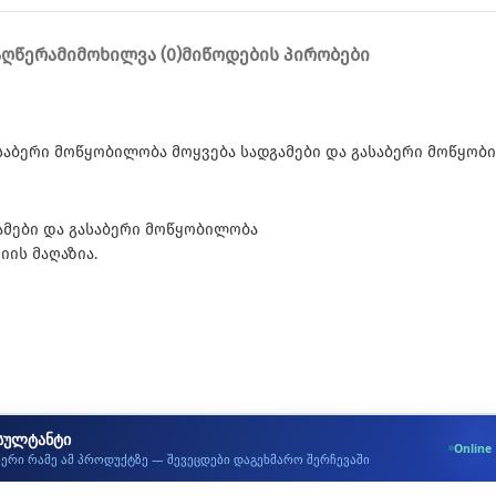
ᲐᲦᲬᲔᲠᲐ
ᲛᲘᲛᲝᲮᲘᲚᲕᲐ (0)
ᲛᲘᲬᲝᲓᲔᲑᲘᲡ ᲞᲘᲠᲝᲑᲔᲑᲘ
ასაბერი მოწყობილობა მოყვება სადგამები და გასაბერი მოწყობ
გამები და გასაბერი მოწყობილობა
ის მაღაზია.
სულტანტი
Online
იერი რამე ამ პროდუქტზე — შევეცდები დაგეხმარო შერჩევაში