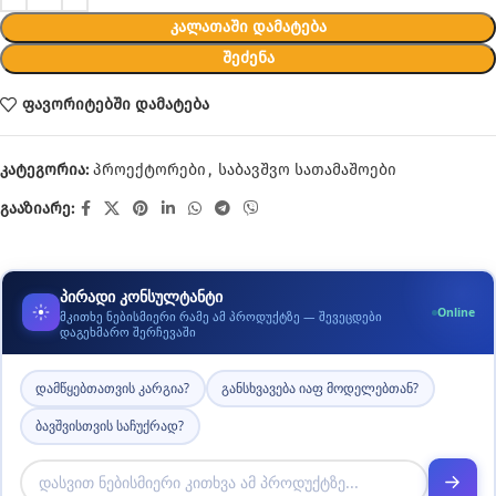
ᲙᲐᲚᲐᲗᲐᲨᲘ ᲓᲐᲛᲐᲢᲔᲑᲐ
ᲨᲔᲫᲔᲜᲐ
ფავორიტებში დამატება
კატეგორია:
პროექტორები
,
საბავშვო სათამაშოები
გააზიარე:
პირადი კონსულტანტი
Online
მკითხე ნებისმიერი რამე ამ პროდუქტზე — შევეცდები
დაგეხმარო შერჩევაში
დამწყებთათვის კარგია?
განსხვავება იაფ მოდელებთან?
ბავშვისთვის საჩუქრად?