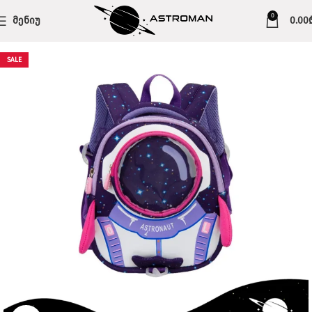
0
ᲛᲔᲜᲘᲣ
0.00
SALE