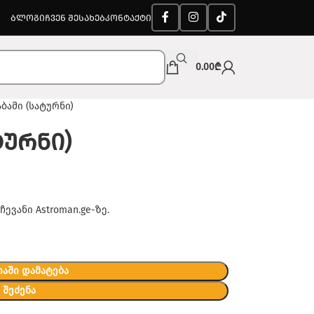
ᲑᲚᲝᲒᲘ
ᲩᲕᲔᲜ ᲨᲔᲡᲐᲮᲔᲑ
ᲙᲝᲜᲢᲐᲥᲢᲘ
0.00
₾
ბამი (სატურნი)
ტურნი)
ევანი Astroman.ge-ზე.
ᲐᲨᲘ ᲓᲐᲛᲐᲢᲔᲑᲐ
ᲨᲔᲫᲔᲜᲐ