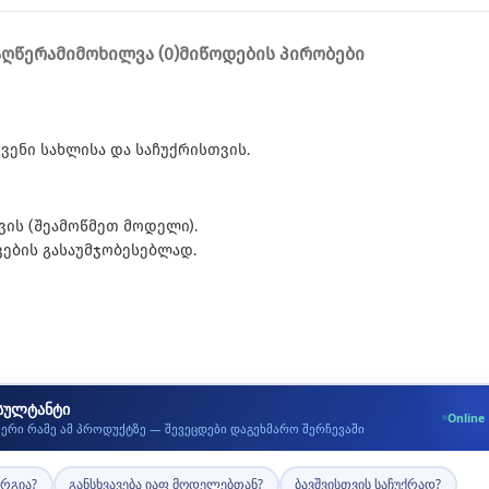
ᲐᲦᲬᲔᲠᲐ
ᲛᲘᲛᲝᲮᲘᲚᲕᲐ (0)
ᲛᲘᲬᲝᲓᲔᲑᲘᲡ ᲞᲘᲠᲝᲑᲔᲑᲘ
ვენი სახლისა და საჩუქრისთვის.
ის (შეამოწმეთ მოდელი).
ვების გასაუმჯობესებლად.
სულტანტი
Online
იერი რამე ამ პროდუქტზე — შევეცდები დაგეხმარო შერჩევაში
არგია?
განსხვავება იაფ მოდელებთან?
ბავშვისთვის საჩუქრად?