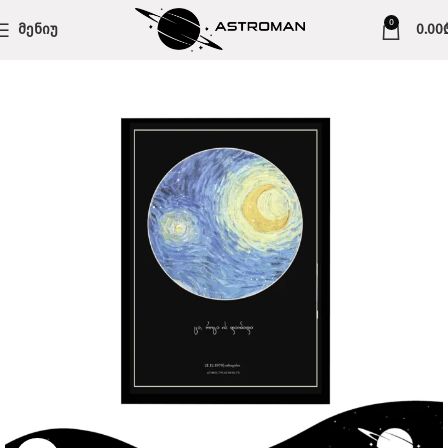
0
ᲛᲔᲜᲘᲣ
0.00