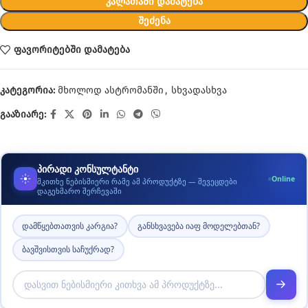
ᲙᲐᲚᲐᲗᲐᲨᲘ ᲓᲐᲛᲐᲢᲔᲑᲐ
ᲨᲔᲫᲔᲜᲐ
ფავორიტებში დამატება
კატეგორია:
მხოლოდ ასტრომანში
,
სხვადასხვა
გააზიარე:
პირადი კონსულტანტი
Online
მკითხე ნებისმიერი რამე ამ პროდუქტზე — შევეცდები
დაგეხმარო შერჩევაში
დამწყებთათვის კარგია?
განსხვავება იაფ მოდელებთან?
ბავშვისთვის საჩუქრად?