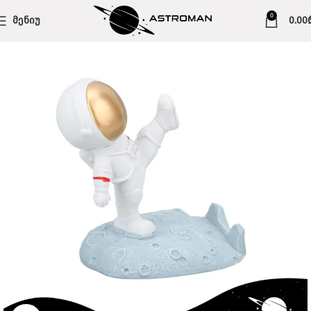
0
ᲛᲔᲜᲘᲣ
0.00