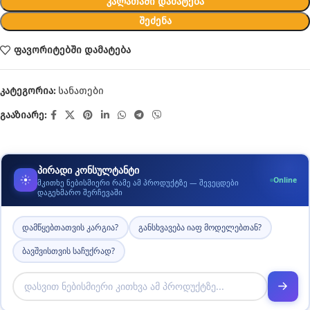
ᲙᲐᲚᲐᲗᲐᲨᲘ ᲓᲐᲛᲐᲢᲔᲑᲐ
ᲨᲔᲫᲔᲜᲐ
ფავორიტებში დამატება
კატეგორია:
სანათები
გააზიარე:
პირადი კონსულტანტი
Online
მკითხე ნებისმიერი რამე ამ პროდუქტზე — შევეცდები
დაგეხმარო შერჩევაში
დამწყებთათვის კარგია?
განსხვავება იაფ მოდელებთან?
ბავშვისთვის საჩუქრად?