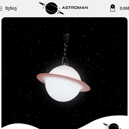
0
ᲛᲔᲜᲘᲣ
0.00