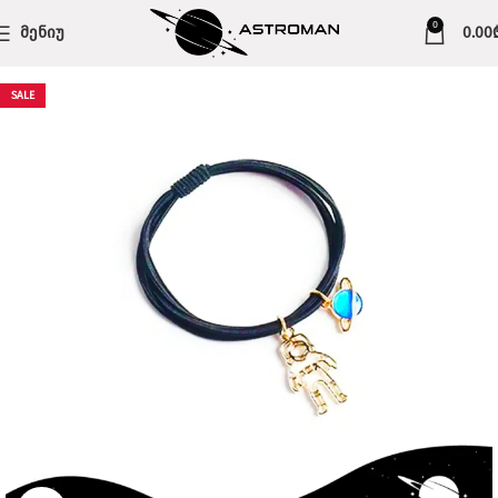
0
ᲛᲔᲜᲘᲣ
0.00
SALE