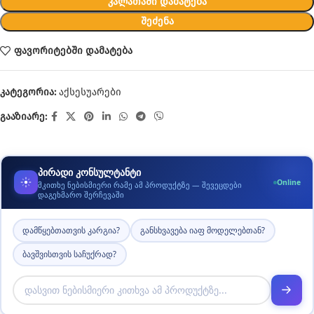
ᲙᲐᲚᲐᲗᲐᲨᲘ ᲓᲐᲛᲐᲢᲔᲑᲐ
ᲨᲔᲫᲔᲜᲐ
ფავორიტებში დამატება
კატეგორია:
აქსესუარები
გააზიარე:
პირადი კონსულტანტი
Online
მკითხე ნებისმიერი რამე ამ პროდუქტზე — შევეცდები
დაგეხმარო შერჩევაში
დამწყებთათვის კარგია?
განსხვავება იაფ მოდელებთან?
ბავშვისთვის საჩუქრად?