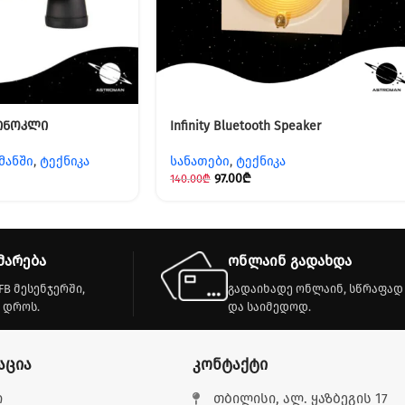
ბინოკლი
Infinity Bluetooth Speaker
მანში
,
ტექნიკა
სანათები
,
ტექნიკა
97.00
₾
140.00
₾
მარება
ონლაინ გადახდა
FB მესენჯერში,
გადაიხადე ონლაინ, სწრაფად
 დროს.
და საიმედოდ.
აცია
კონტაქტი
ი
თბილისი, ალ. ყაზბეგის 17