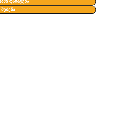
ᲐᲨᲘ ᲓᲐᲛᲐᲢᲔᲑᲐ
ᲨᲔᲫᲔᲜᲐ