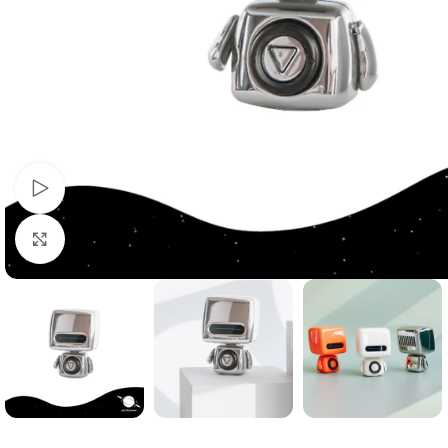
Watch video
Click to enlarge