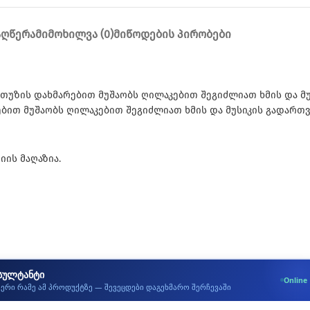
ᲐᲦᲬᲔᲠᲐ
ᲛᲘᲛᲝᲮᲘᲚᲕᲐ (0)
ᲛᲘᲬᲝᲓᲔᲑᲘᲡ ᲞᲘᲠᲝᲑᲔᲑᲘ
თუზის დახმარებით მუშაობს ღილაკებით შეგიძლიათ ხმის და მუ
რებით მუშაობს ღილაკებით შეგიძლიათ ხმის და მუსიკის გადარ
ის მაღაზია.
სულტანტი
Online
იერი რამე ამ პროდუქტზე — შევეცდები დაგეხმარო შერჩევაში