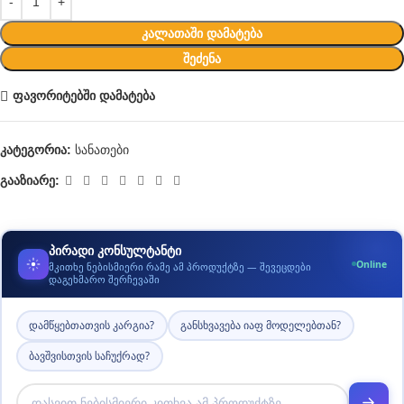
ᲙᲐᲚᲐᲗᲐᲨᲘ ᲓᲐᲛᲐᲢᲔᲑᲐ
ᲨᲔᲫᲔᲜᲐ
ფავორიტებში დამატება
კატეგორია:
სანათები
გააზიარე:
პირადი კონსულტანტი
Online
მკითხე ნებისმიერი რამე ამ პროდუქტზე — შევეცდები
დაგეხმარო შერჩევაში
დამწყებთათვის კარგია?
განსხვავება იაფ მოდელებთან?
ბავშვისთვის საჩუქრად?