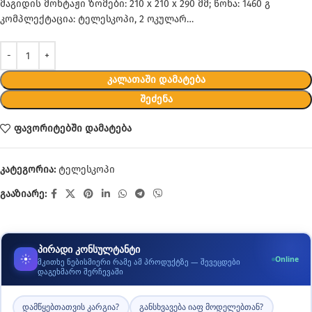
მაგიდის მონტაჟი ზომები: 210 x 210 x 290 მმ; წონა: 1460 გ
კომპლექტაცია: ტელესკოპი, 2 ოკულარ…
ᲙᲐᲚᲐᲗᲐᲨᲘ ᲓᲐᲛᲐᲢᲔᲑᲐ
ᲨᲔᲫᲔᲜᲐ
ფავორიტებში დამატება
კატეგორია:
ტელესკოპი
გააზიარე:
პირადი კონსულტანტი
Online
მკითხე ნებისმიერი რამე ამ პროდუქტზე — შევეცდები
დაგეხმარო შერჩევაში
დამწყებთათვის კარგია?
განსხვავება იაფ მოდელებთან?