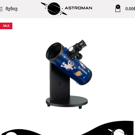
0
ᲛᲔᲜᲘᲣ
0.00
SALE