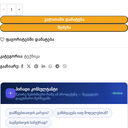
ᲙᲐᲚᲐᲗᲐᲨᲘ ᲓᲐᲛᲐᲢᲔᲑᲐ
ᲨᲔᲫᲔᲜᲐ
ფავორიტებში დამატება
კატეგორია:
ტექნიკა
გააზიარე:
პირადი კონსულტანტი
Online
მკითხე ნებისმიერი რამე ამ პროდუქტზე — შევეცდები
დაგეხმარო შერჩევაში
დამწყებთათვის კარგია?
განსხვავება იაფ მოდელებთან?
ბავშვისთვის საჩუქრად?