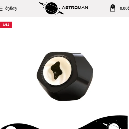
0
ᲛᲔᲜᲘᲣ
0.00
SALE