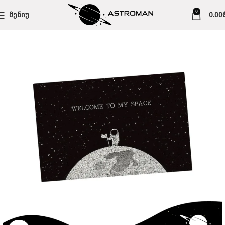
0
ᲛᲔᲜᲘᲣ
0.00