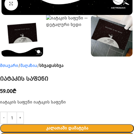
Click to enlarge
მთავარი
მაღაზია
სხვადასხვა
იატაკის საფენი
59.00
₾
იატაკის საფენი იატაკის საფენი
ᲙᲐᲚᲐᲗᲐᲨᲘ ᲓᲐᲛᲐᲢᲔᲑᲐ