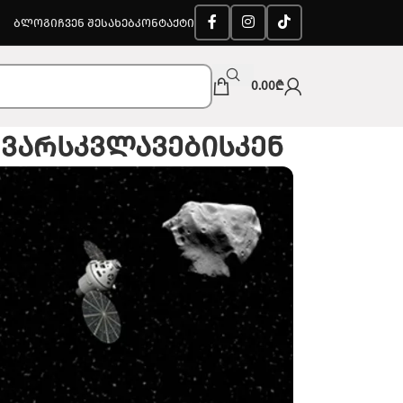
ᲑᲚᲝᲒᲘ
ᲩᲕᲔᲜ ᲨᲔᲡᲐᲮᲔᲑ
ᲙᲝᲜᲢᲐᲥᲢᲘ
0.00
₾
 ვარსკვლავებისკენ